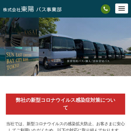
Togg
navig
弊社の新型コロナウイルス感染症対策につい
て
当社では、新型コロナウイルスの感染拡大防止、お客さまに安心
してご利用いただくため、以下の対応に取り組んでおります。